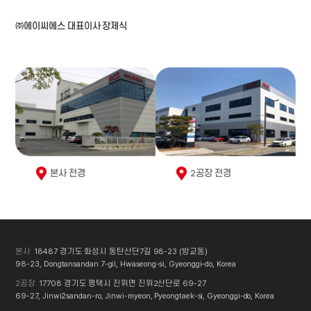
㈜에이씨에스 대표이사 장제식
본사 전경
2공장 전경
본사
18487 경기도 화성시 동탄산단7길 98-23 (방교동)
98-23, Dongtansandan 7-gil, Hwaseong-si, Gyeonggi-do, Korea
2공장
17708 경기도 평택시 진위면 진위2산단로 69-27
69-27, Jinwi2sandan-ro, Jinwi-myeon, Pyeongtaek-si, Gyeonggi-do, Korea